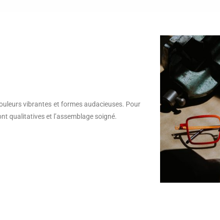
couleurs vibrantes et formes audacieuses. Pour
nt qualitatives et l’assemblage soigné.