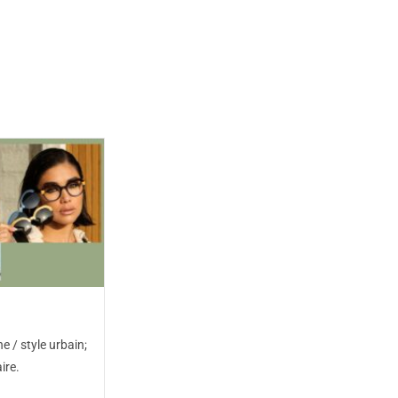
e / style urbain;
ire.