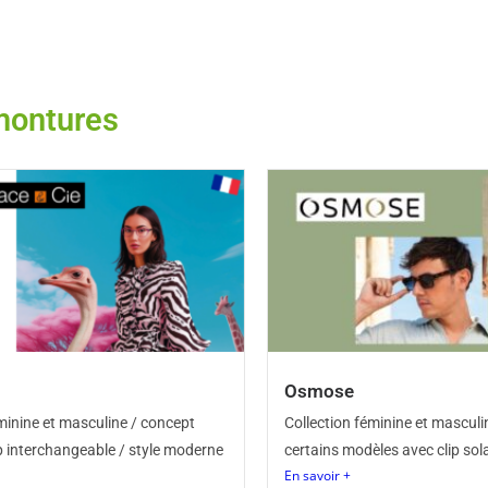
 montures
Osmose
minine et masculine / concept
Collection féminine et masculin
ip interchangeable / style moderne
certains modèles avec clip sola
En savoir +