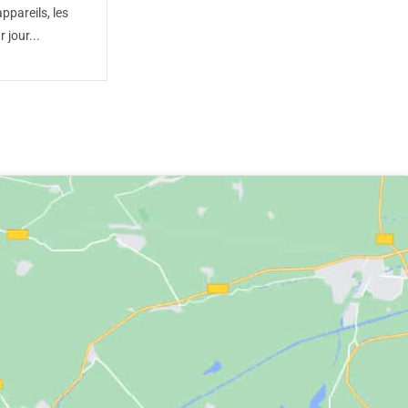
ppareils, les
 jour...