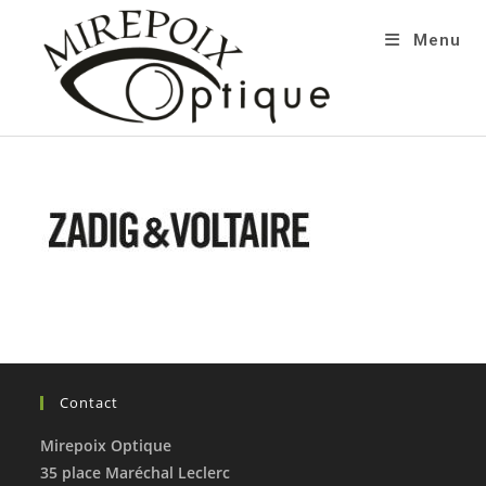
Menu
Contact
Mirepoix Optique
35 place Maréchal Leclerc