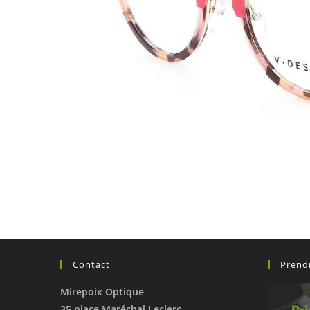
Contact
Prend
Mirepoix Optique
35 place Maréchal Leclerc