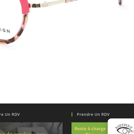
re Un RDV
Prendre Un RDV