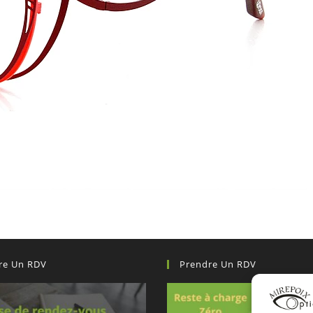
re Un RDV
Prendre Un RDV