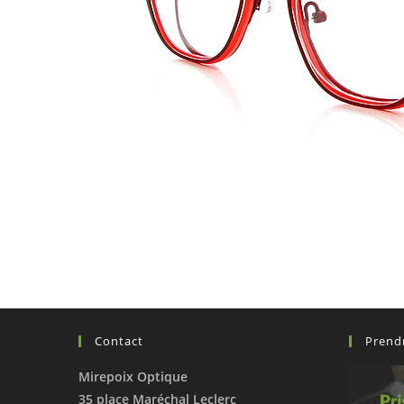
Contact
Prend
Mirepoix Optique
35 place Maréchal Leclerc