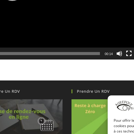
00:14
re Un RDV
Prendre Un RDV
Pour offrir 
cookies pour
à ces techn