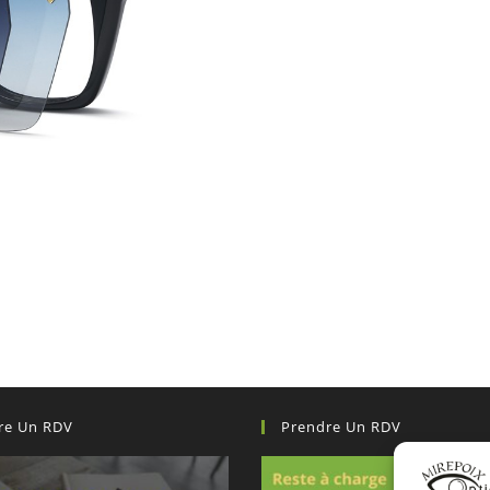
re Un RDV
Prendre Un RDV