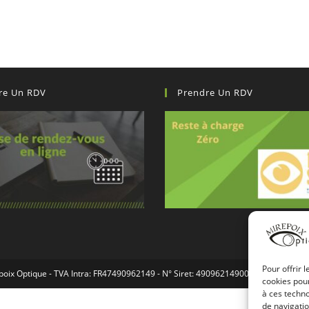
re Un RDV
Prendre Un RDV
Pour offrir 
poix Optique - TVA Intra: FR47490962149 - N° Siret: 49096214900012. - OceanW
cookies pour
à ces techn
de navigatio